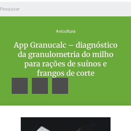
Avicultura
App Granucalc – diagnóstico
da granulometria do milho
para rações de suínos e
frangos de corte