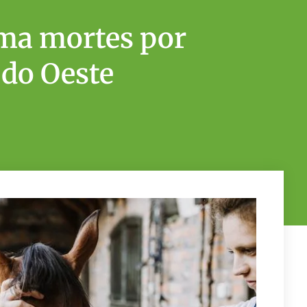
ma mortes por
 do Oeste