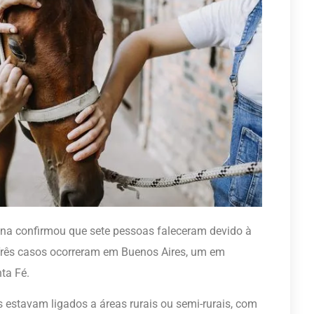
ina confirmou que sete pessoas faleceram devido à
 Três casos ocorreram em Buenos Aires, um em
ta Fé.
 estavam ligados a áreas rurais ou semi-rurais, com