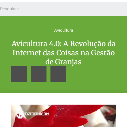
Avicultura
Avicultura 4.0: A Revolução da
Internet das Coisas na Gestão
de Granjas