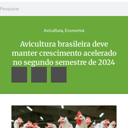
Avicultura
,
Economia
Avicultura brasileira deve
manter crescimento acelerado
no segundo semestre de 2024