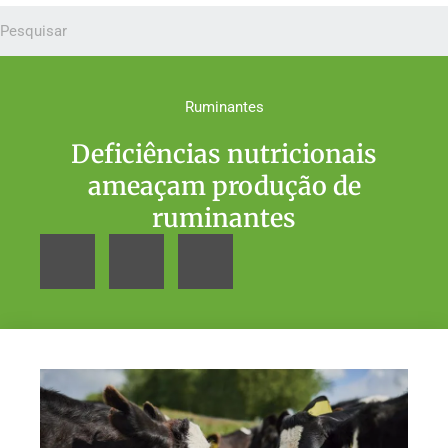
Ruminantes
Deficiências nutricionais
ameaçam produção de
ruminantes