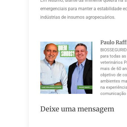
Em resumo, diante da iminente quebra na sa
emergenciais para manter a estabilidade ec
indústrias de insumos agropecuários.
Paulo Raff
BIOSSEGURIDA
para todas as
veterinários 
mais de 60 an
objetivo de co
ambientes mai
na experiênci
comunicação 
Deixe uma mensagem