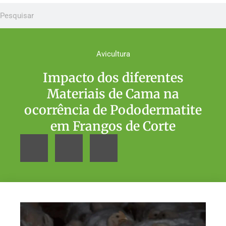
Avicultura
Impacto dos diferentes
Materiais de Cama na
ocorrência de Pododermatite
em Frangos de Corte