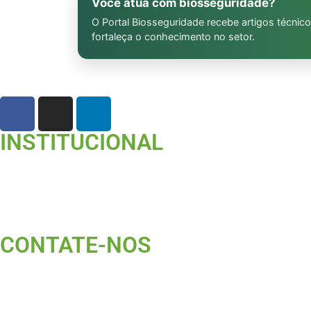
Você atua com biosseguridade?
O Portal Biosseguridade recebe artigos técnico
fortaleça o conhecimento no setor.
INSTITUCIONAL
CONTATE-NOS ​