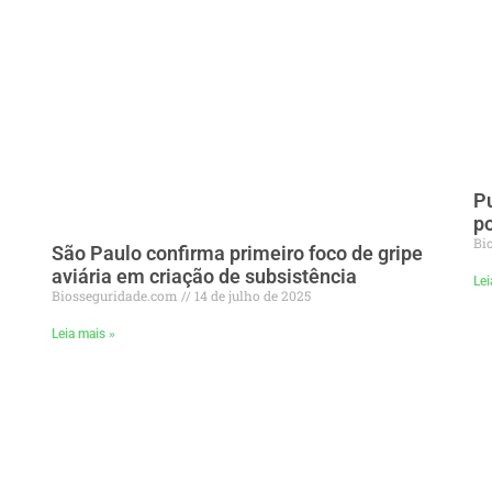
Pu
po
Bi
São Paulo confirma primeiro foco de gripe
aviária em criação de subsistência
Lei
Biosseguridade.com
14 de julho de 2025
Leia mais »