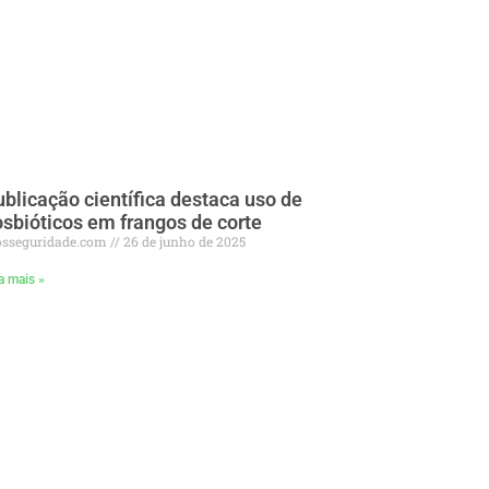
blicação científica destaca uso de
sbióticos em frangos de corte
osseguridade.com
26 de junho de 2025
a mais »