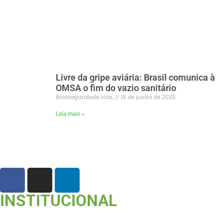
Livre da gripe aviária: Brasil comunica à
OMSA o fim do vazio sanitário
Biosseguridade.com
18 de junho de 2025
Leia mais »
INSTITUCIONAL