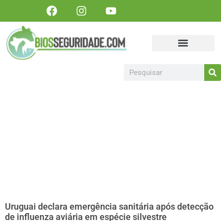
Portal Biosseguridade
Sanidade Animal
Sanidade Vegetal
Artigos, matérias e publicações
Colabore Conosco
Torne-se um patrocinador!
Uruguai declara emergência sanitária após detecção
de influenza aviária em espécie silvestre