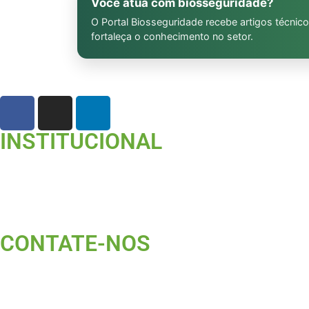
Você atua com biosseguridade?
O Portal Biosseguridade recebe artigos técnico
fortaleça o conhecimento no setor.
INSTITUCIONAL
CONTATE-NOS ​