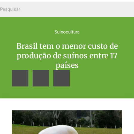
Suinocultura
Brasil tem o menor custo de
produção de suínos entre 17
países