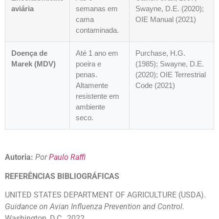
aviária
semanas em
Swayne, D.E. (2020);
cama
OIE Manual (2021)
contaminada.
Doença de
Até 1 ano em
Purchase, H.G.
Marek (MDV)
poeira e
(1985); Swayne, D.E.
penas.
(2020); OIE Terrestrial
Altamente
Code (2021)
resistente em
ambiente
seco.
Autoria:
Por
Paulo Raffi
REFERÊNCIAS BIBLIOGRÁFICAS
UNITED STATES DEPARTMENT OF AGRICULTURE (USDA).
Guidance on Avian Influenza Prevention and Control
.
Washington, D.C., 2022.