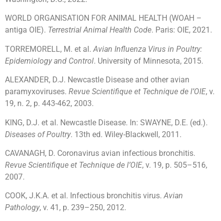
WORLD ORGANISATION FOR ANIMAL HEALTH (WOAH –
antiga OIE).
Terrestrial Animal Health Code
. Paris: OIE, 2021.
TORREMORELL, M. et al.
Avian Influenza Virus in Poultry:
Epidemiology and Control
. University of Minnesota, 2015.
ALEXANDER, D.J. Newcastle Disease and other avian
paramyxoviruses.
Revue Scientifique et Technique de l’OIE
, v.
19, n. 2, p. 443-462, 2003.
KING, D.J. et al. Newcastle Disease. In: SWAYNE, D.E. (ed.).
Diseases of Poultry
. 13th ed. Wiley-Blackwell, 2011.
CAVANAGH, D. Coronavirus avian infectious bronchitis.
Revue Scientifique et Technique de l’OIE
, v. 19, p. 505–516,
2007.
COOK, J.K.A. et al. Infectious bronchitis virus.
Avian
Pathology
, v. 41, p. 239–250, 2012.