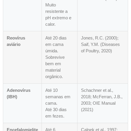
Muito
resistente a
pH extremo e
calor.
Reovírus
Até 20 dias
Jones, R.C. (2000);
aviário
em cama
Saif, Y.M. (Diseases
úmida.
of Poultry, 2020)
Sobrevive
bem em
material
orgânico.
Adenovírus
Até 10
Schachner et al.,
(IBH)
semanas em
2018; McFerran, J.B.,
cama.
2003; OIE Manual
Até 30 dias
(2021)
em fezes.
Encefalomielite
Até 6
Calnek et al., 1997;