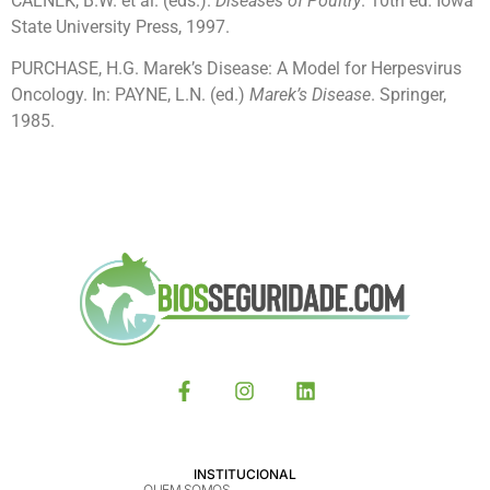
CALNEK, B.W. et al. (eds.).
Diseases of Poultry
. 10th ed. Iowa
State University Press, 1997.
PURCHASE, H.G. Marek’s Disease: A Model for Herpesvirus
Oncology. In: PAYNE, L.N. (ed.)
Marek’s Disease
. Springer,
1985.
INSTITUCIONAL
QUEM SOMOS