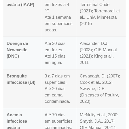
aviária (IAAP)
em fezes a 4
Terrestrial Code
°C.
(2021); Torremorell et
Até 1 semana
al., Univ. Minnesota
em superfícies
(2015)
secas.
Doença de
Até 30 dias
Alexander, D.J.
Newcastle
em fezes.
(2003); OIE Manual
(DNC)
Até 15 dias
(2021); King et al.,
em água.
2011
Bronquite
3 a 7 dias em
Cavanagh, D. (2007);
infecciosa (BI)
superfícies.
Cook et al., 2012;
Até 20 dias
Swayne, D.E.
em cama
(Diseases of Poultry,
contaminada.
2020)
Anemia
Até 70 dias
McNulty et al., 2000;
infecciosa
em superfícies
Smyth, J.A., 2017;
aviária
contaminadas.
OIE Manual (2021)