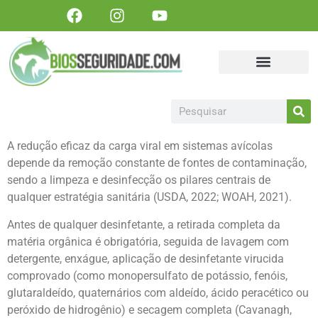
Portal Biosseguridade
Sanidade Animal
Sanidade Vegetal
Artigos, matérias e publicações
Colabore Conosco
Torne-se um patrocinador!
A redução eficaz da carga viral em sistemas avícolas
depende da remoção constante de fontes de contaminação,
sendo a limpeza e desinfecção os pilares centrais de
qualquer estratégia sanitária (USDA, 2022; WOAH, 2021).
Antes de qualquer desinfetante, a retirada completa da
matéria orgânica é obrigatória, seguida de lavagem com
detergente, enxágue, aplicação de desinfetante virucida
comprovado (como monopersulfato de potássio, fenóis,
glutaraldeído, quaternários com aldeído, ácido peracético ou
peróxido de hidrogênio) e secagem completa (Cavanagh,