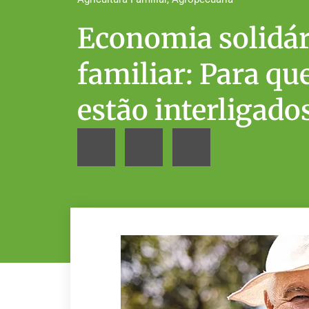
Economia solidári
familiar: Para qu
estão interligado