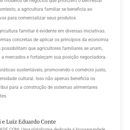
iar modelos de negócios que priorizem o bem-estar
ontexto, a agricultura familiar se beneficia ao
vos para comercializar seus produtos.
ricultura familiar é evidente em diversas iniciativas.
ormas concretas de aplicar os princípios da economia
s possibilitam que agricultores familiares se unam,
 a mercados e fortaleçam sua posição negociadora.
práticas sustentáveis, promovendo o comércio justo,
ersidade cultural. Isso não apenas beneficia os
ribui para a construção de sistemas alimentares
tes.
i e Luiz Eduardo Conte
DE.COM: Uma plataforma dedicada à biosseguridade