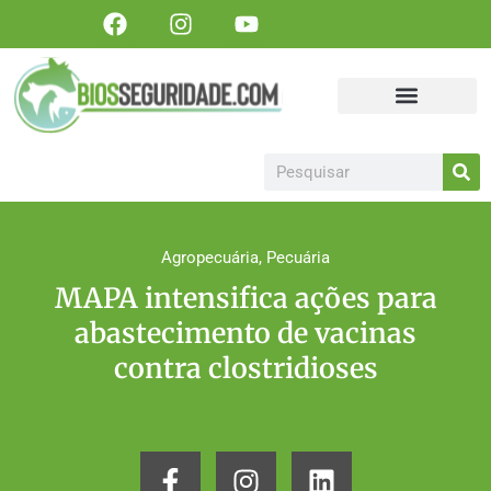
Portal Biosseguridade
Sanidade Animal
Sanidade Vegetal
Artigos, matérias e publicações
Colabore Conosco
Torne-se um patrocinador!
Agropecuária
,
Pecuária
MAPA intensifica ações para
abastecimento de vacinas
contra clostridioses