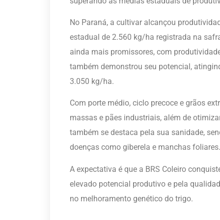
superando as médias estaduais de produti
No Paraná, a cultivar alcançou produtivid
estadual de 2.560 kg/ha registrada na safr
ainda mais promissores, com produtividade
também demonstrou seu potencial, atingin
3.050 kg/ha.
Com porte médio, ciclo precoce e grãos extr
massas e pães industriais, além de otimizar
também se destaca pela sua sanidade, send
doenças como giberela e manchas foliares
A expectativa é que a BRS Coleiro conquis
elevado potencial produtivo e pela qualid
no melhoramento genético do trigo.