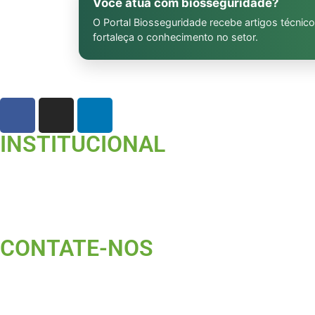
Você atua com biosseguridade?
O Portal Biosseguridade recebe artigos técnico
fortaleça o conhecimento no setor.
INSTITUCIONAL
CONTATE-NOS ​