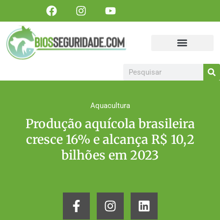
Portal Biosseguridade
Sanidade Animal
Sanidade Vegetal
Artigos, matérias e publicações
Colabore Conosco
Torne-se um patrocinador!
Aquacultura
Produção aquícola brasileira
cresce 16% e alcança R$ 10,2
bilhões em 2023