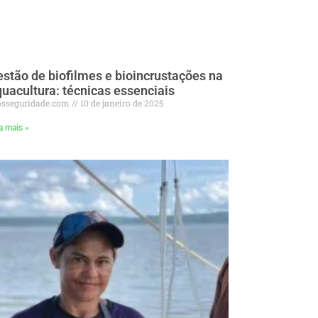
stão de biofilmes e bioincrustações na
uacultura: técnicas essenciais
osseguridade.com
10 de janeiro de 2025
a mais »