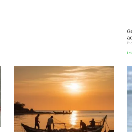
Ge
aq
Bi
Lei