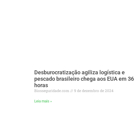
Desburocratização agiliza logística e
pescado brasileiro chega aos EUA em 36
horas
Biosseguridade.com
9 de dezembro de 2024
Leia mais »