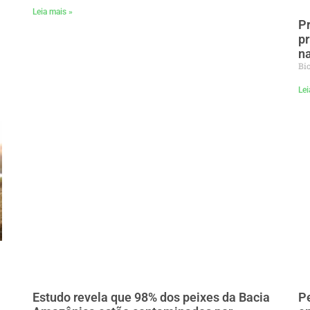
Leia mais »
Pr
pr
na
Bi
Lei
Estudo revela que 98% dos peixes da Bacia
Pe