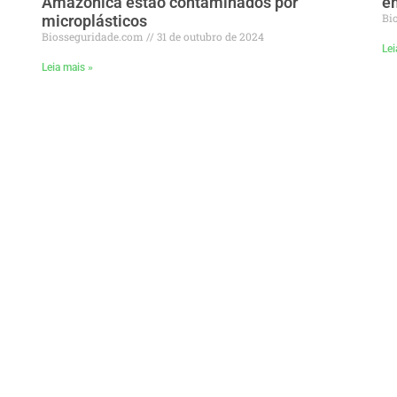
Amazônica estão contaminados por
em
Bi
microplásticos
Biosseguridade.com
31 de outubro de 2024
Lei
Leia mais »