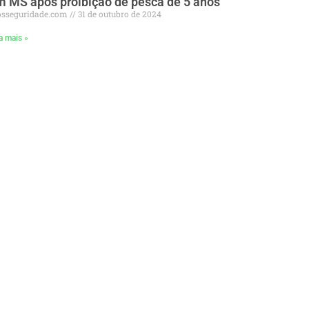
 MS após proibição de pesca de 5 anos
osseguridade.com
31 de outubro de 2024
a mais »