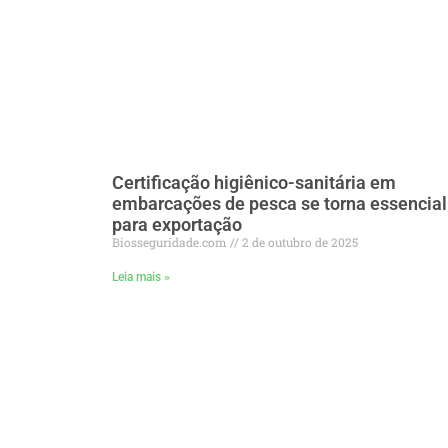
Certificação higiênico-sanitária em
embarcações de pesca se torna essencial
para exportação
Biosseguridade.com
2 de outubro de 2025
Leia mais »