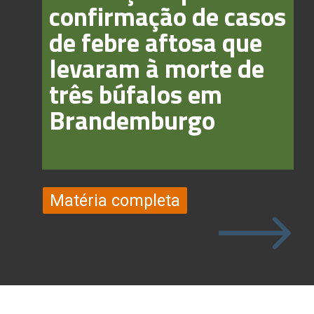
confirmação de casos
de febre aftosa que
levaram à morte de
três búfalos em
Brandemburgo
Matéria completa
Matéria completa