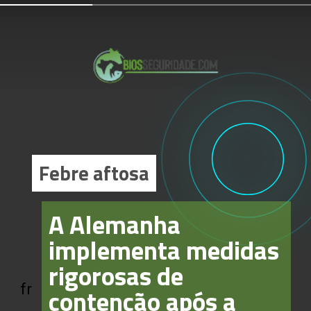
Febre aftosa
Febre aftosa
A Alemanha
implementa medidas
rigorosas de
fr
contenção após a