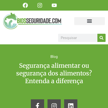
Portal Biosseguridade
Sanidade Animal
Sanidade Vegetal
Artigos, matérias e publicações
Colabore Conosco
Torne-se um patrocinador!
Blog
Segurança alimentar ou
segurança dos alimentos?
Entenda a diferença