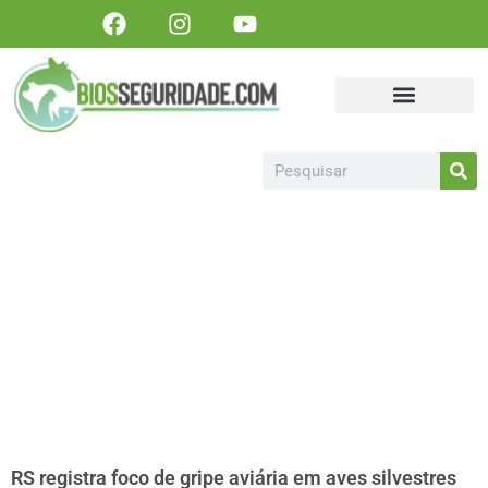
Portal Biosseguridade
Sanidade Animal
Sanidade Vegetal
Artigos, matérias e publicações
Colabore Conosco
Torne-se um patrocinador!
RS registra foco de gripe aviária em aves silvestres